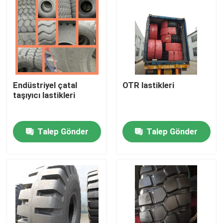
Fabrika turu
Kalite kontrol
Endüstriyel çatal
OTR lastikleri
Bize ulaşın
taşıyıcı lastikleri
Haberler
Talep Gönder
Talep Gönder
Tüm servis talepleri
Kamyon Otobüs Lastikleri
TBR Lastikleri