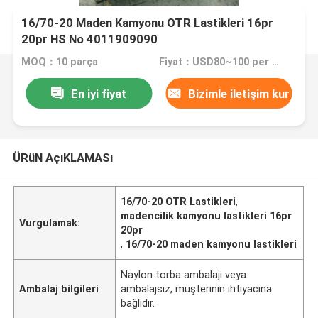
16/70-20 Maden Kamyonu OTR Lastikleri 16pr
20pr HS No 4011909090
MOQ：10 parça
Fiyat：USD80~100 per pieces
En iyi fiyat
Bizimle iletişim kur
ÜRüN AçıKLAMASı
16/70-20 OTR Lastikleri
,
madencilik kamyonu lastikleri 16pr
Vurgulamak:
20pr
,
16/70-20 maden kamyonu lastikleri
Naylon torba ambalajı veya
Ambalaj bilgileri
ambalajsız, müşterinin ihtiyacına
bağlıdır.