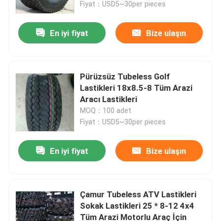
Fiyat：USD5~30per pieces
En iyi fiyat
Bize ulaşın
Pürüzsüz Tubeless Golf
Lastikleri 18x8.5-8 Tüm Arazi
Aracı Lastikleri
MOQ：100 adet
Fiyat：USD5~30per pieces
En iyi fiyat
Bize ulaşın
Ana sayfa
Ürünler
Çamur Tubeless ATV Lastikleri
Sokak Lastikleri 25 * 8-12 4x4
Tüm Arazi Motorlu Araç İçin
Hakkımızda