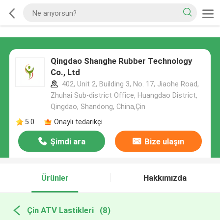
Qingdao Shanghe Rubber Technology
Co., Ltd
402, Unit 2, Building 3, No. 17, Jiaohe Road,
Zhuhai Sub-district Office, Huangdao District,
Qingdao, Shandong, China,Çin
5.0
Onaylı tedarikçi
Şimdi ara
Bize ulaşın
Ürünler
Hakkımızda
Çin ATV Lastikleri
(8)