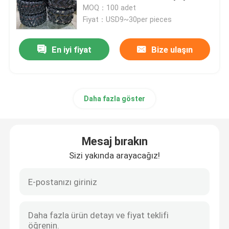
MOQ：100 adet
Fiyat：USD9~30per pieces
Fabrika turu
En iyi fiyat
Bize ulaşın
Kalite kontrol
Bize ulaşın
Daha fazla göster
Haberler
Mesaj bırakın
Sizi yakında arayacağız!
Tüm servis talepleri
Kamyon Otobüs Lastikleri
TBR Lastikleri