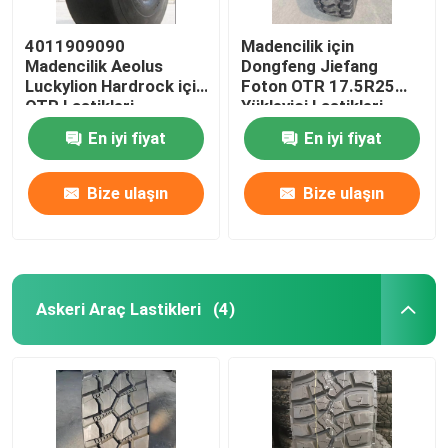
4011909090
Madencilik için
Madencilik Aeolus
Dongfeng Jiefang
Luckylion Hardrock için
Foton OTR 17.5R25
OTR Lastikleri
Yükleyici Lastikleri
En iyi fiyat
En iyi fiyat
Bize ulaşın
Bize ulaşın
Askeri Araç Lastikleri
(4)