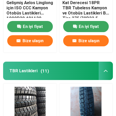
Gelişmiş Aelos Linglong
Kat Derecesi 18PR
için ISO CCC Kamyon
TBR Tubeless Kamyon
PCR Lastikleri
Otobüs Lastikleri
ve Otobüs Lastikleri BR
1000R20 401120
Tire 275/70R22.5
En iyi fiyat
En iyi fiyat
Lastik İç Tüp
Bize ulaşın
Bize ulaşın
Lastik Tekerlekler
Dövme Kamyon Jantları
TBR Lastikleri
(11)
İkinci El Lastikler