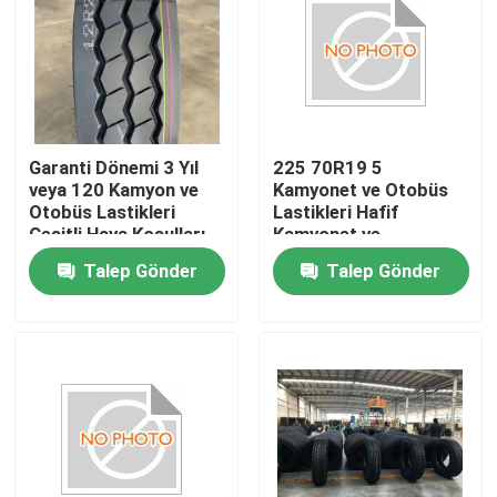
Fabrika turu
Kalite kontrol
Garanti Dönemi 3 Yıl
225 70R19 5
veya 120 Kamyon ve
Kamyonet ve Otobüs
Bize ulaşın
Otobüs Lastikleri
Lastikleri Hafif
Çeşitli Hava Koşulları
Kamyonet ve
İçin Uygun Performans
Otobüsler İçin Uygun,
Talep Gönder
Talep Gönder
Haberler
ve Güvenlik
825 Kpa Şişirme
Basıncı ile Yolda
Güvenlik Sağlar
Tüm servis talepleri
Kamyon Otobüs Lastikleri
TBR Lastikleri