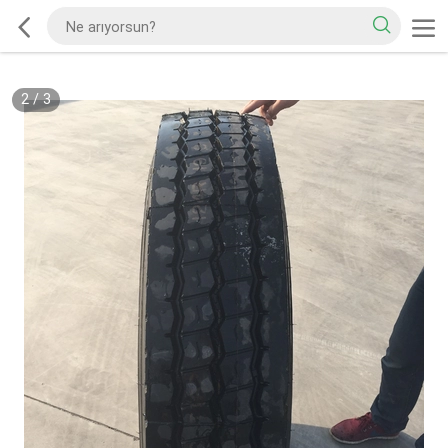
2
/
3